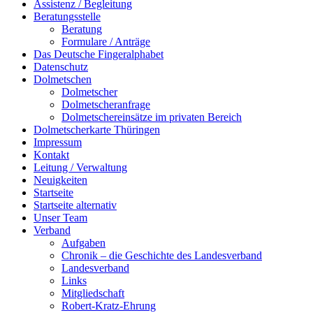
Assistenz / Begleitung
Beratungsstelle
Beratung
Formulare / Anträge
Das Deutsche Fingeralphabet
Datenschutz
Dolmetschen
Dolmetscher
Dolmetscheranfrage
Dolmetschereinsätze im privaten Bereich
Dolmetscherkarte Thüringen
Impressum
Kontakt
Leitung / Verwaltung
Neuigkeiten
Startseite
Startseite alternativ
Unser Team
Verband
Aufgaben
Chronik – die Geschichte des Landesverband
Landesverband
Links
Mitgliedschaft
Robert-Kratz-Ehrung