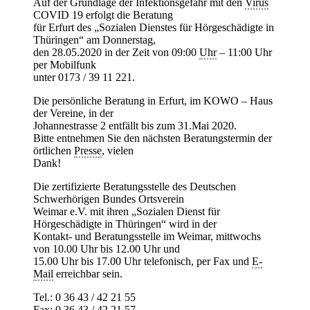
Auf der Grundlage der Infektionsgefahr mit den
Virus
COVID 19 erfolgt die Beratung
für Erfurt des „Sozialen Dienstes für Hörgeschädigte in
Thüringen“ am Donnerstag,
den 28.05.2020 in der Zeit von 09:00
Uhr
– 11:00 Uhr
per Mobilfunk
unter 0173 / 39 11 221.
Die persönliche Beratung in Erfurt, im KOWO – Haus
der Vereine, in der
Johannestrasse 2 entfällt bis zum 31.Mai 2020.
Bitte entnehmen Sie den nächsten Beratungstermin der
örtlichen
Presse
, vielen
Dank!
Die zertifizierte Beratungsstelle des Deutschen
Schwerhörigen Bundes Ortsverein
Weimar e.V. mit ihren „Sozialen Dienst für
Hörgeschädigte in Thüringen“ wird in der
Kontakt- und Beratungsstelle im Weimar, mittwochs
von 10.00 Uhr bis 12.00 Uhr und
15.00 Uhr bis 17.00 Uhr telefonisch, per Fax und
E-
Mail
erreichbar sein.
Tel.: 0 36 43 / 42 21 55
Fax: 0 36 43 / 42 21 57