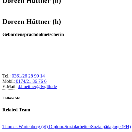
Doreen Hüttner (h)
Doreen Hüttner (h)
Gebärdensprachdolmetscherin
Tel.:
0361/26 28 90 14
Mobil:
0174/21 86 76 6
E-
Mail
:
d.huettner@lvglth.de
Follow Me
Related
Team
Thomas Wartenberg (gl)
Diplom-Sozialarbeiter/Sozialpädagoge (FH)