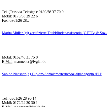
Tel. (Tess via Telesign): 0180/58 37 70 0
Mobil: 0173/38 29 22 6
Fax: 0361/26 28…
Marita Müller (gl)
zertifizierte Taubblindenassistentin (GFTB) & Sozi
Mobil: 0162/46 31 75 0
E-
Mail
: m.mueller@lvglth.de
Sabine Naasner (h)
Diplom-Sozialarbeiterin/Sozialpädagogin (FH)
Tel.: 0361/26 28 90 14
Mobil: 0172/24 30 30 1
E-
Mail
: s.naasner@lvglth.de