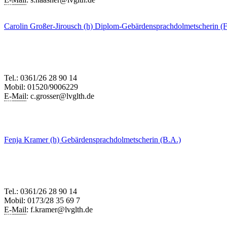
Carolin Großer-Jirousch (h)
Diplom-Gebärdensprachdolmetscherin (
Tel.: 0361/26 28 90 14
Mobil: 01520/9006229
E-
Mail
: c.grosser@lvglth.de
Fenja Kramer (h)
Gebärdensprachdolmetscherin (B.A.)
Tel.: 0361/26 28 90 14
Mobil: 0173/28 35 69 7
E-
Mail
: f.kramer@lvglth.de