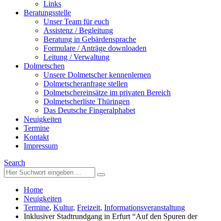
Links
Beratungsstelle
Unser Team für euch
Assistenz / Begleitung
Beratung in Gebärdensprache
Formulare / Anträge downloaden
Leitung / Verwaltung
Dolmetschen
Unsere Dolmetscher kennenlernen
Dolmetscheranfrage stellen
Dolmetschereinsätze im privaten Bereich
Dolmetscherliste Thüringen
Das Deutsche Fingeralphabet
Neuigkeiten
Termine
Kontakt
Impressum
Search
Home
Neuigkeiten
Termine
,
Kultur
,
Freizeit
,
Informationsveranstaltung
Inklusiver Stadtrundgang in Erfurt “Auf den Spuren der