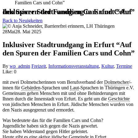
Familien Cars und Cohn”
Inklusiver Stadtrundgang in Erfurt “Auf den Spuren der Familien Cars und Cohn”
Back to Neuigkeiten
28
Mai
28. Mai 2025
Inklusiver Stadtrundgang in Erfurt “Auf
den Spuren der Familien Cars und Cohn”
By
wp_admin
Freizeit
,
Informationsveranstaltung
,
Kultur
,
Termine
Like:
0
mit zwei Dolmetscherinnen vom Berufsverband der
Dolmetscher
/-
innen für
Gebärden
-Sprachen und
Laut
-Sprachen in Thüringen e.V.
Gemeinsam gehen Menschen mit und ohne Behinderungen mit
Ihnen durch die Innenstadt von Erfurt. Es geht um die
Geschichte
von jüdischen Menschen in Erfurt. Jüdische Menschen wurden von
den Nazis ausgegrenzt und ermordet.
Was bedeutete das für die Familien Cars und Cohn?
Jugendliche haben sich gegen die Nazis gewehrt.
Sie haben Widerstand gegen Hitler geleistet.
Heute gibt es eine aktive jüdische
Gemeinde
in Erfurt.