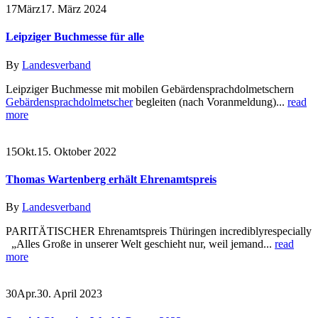
17
März
17. März 2024
Leipziger Buchmesse für alle
By
Landesverband
Leipziger Buchmesse mit mobilen Gebärdensprachdolmetschern
Gebärdensprachdolmetscher
begleiten (nach Voranmeldung)...
read
more
15
Okt.
15. Oktober 2022
Thomas Wartenberg erhält Ehrenamtspreis
By
Landesverband
PARITÄTISCHER Ehrenamtspreis Thüringen incrediblyrespecially
„Alles Große in unserer Welt geschieht nur, weil jemand...
read
more
30
Apr.
30. April 2023