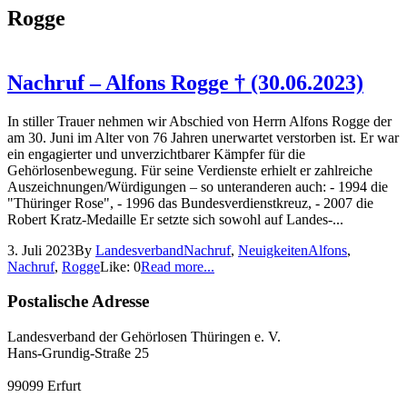
Rogge
Nachruf – Alfons Rogge † (30.06.2023)
In stiller Trauer nehmen wir Abschied von Herrn Alfons Rogge der
am 30. Juni im Alter von 76 Jahren unerwartet verstorben ist. Er war
ein engagierter und unverzichtbarer Kämpfer für die
Gehörlosenbewegung. Für seine Verdienste erhielt er zahlreiche
Auszeichnungen/Würdigungen – so unteranderen auch: - 1994 die
"Thüringer Rose", - 1996 das Bundesverdienstkreuz, - 2007 die
Robert Kratz-Medaille Er setzte sich sowohl auf Landes-...
3. Juli 2023
By
Landesverband
Nachruf
,
Neuigkeiten
Alfons
,
Nachruf
,
Rogge
Like:
0
Read more...
Postalische Adresse
Landesverband der Gehörlosen Thüringen e. V.
Hans-Grundig-Straße 25
99099 Erfurt