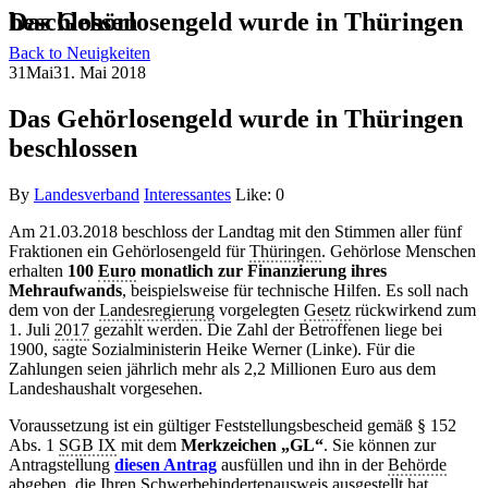
Das Gehörlosengeld wurde in Thüringen beschlossen
Back to Neuigkeiten
31
Mai
31. Mai 2018
Das Gehörlosengeld wurde in Thüringen
beschlossen
By
Landesverband
Interessantes
Like:
0
Am 21.03.2018 beschloss der Landtag mit den Stimmen aller fünf
Fraktionen ein Gehörlosengeld für
Thüringen
. Gehörlose Menschen
erhalten
100
Euro
monatlich zur Finanzierung ihres
Mehraufwands
, beispielsweise für technische Hilfen. Es soll nach
dem von der
Landesregierung
vorgelegten
Gesetz
rückwirkend zum
1. Juli
2017
gezahlt werden. Die Zahl der Betroffenen liege bei
1900, sagte Sozialministerin Heike Werner (Linke). Für die
Zahlungen seien jährlich mehr als 2,2 Millionen Euro aus dem
Landeshaushalt vorgesehen.
Voraussetzung ist ein gültiger Feststellungsbescheid gemäß § 152
Abs. 1
SGB IX
mit dem
Merkzeichen „GL“
. Sie können zur
Antragstellung
diesen Antrag
ausfüllen und ihn in der
Behörde
abgeben, die Ihren Schwerbehindertenausweis ausgestellt hat.