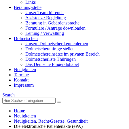
Links
Beratungsstelle
Unser Team für euch
Assistenz / Begleitung
Beratung in Gebärdensprache
Formulare / Anträge downloaden
Leitung / Verwaltung
Dolmetschen
Unsere Dolmetscher kennenlernen
Dolmetscheranfrage stellen
Dolmetschereinsätze im privaten Bereich
Dolmetscherliste Thüringen
Das Deutsche Fingeralphabet
Neuigkeiten
Termine
Kontakt
Impressum
Search
Home
Neuigkeiten
Neuigkeiten
,
Recht/Gesetze
,
Gesundheit
Die elektronische Patientenakte (ePA)