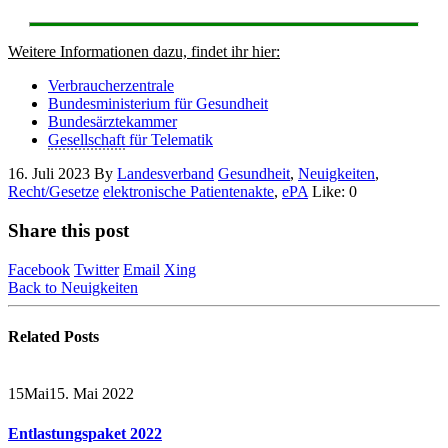
Weitere Informationen dazu, findet ihr hier:
Verbraucherzentrale
Bundesministerium für Gesundheit
Bundesärztekammer
Gesellschaft
für Telematik
16. Juli 2023
By
Landesverband
Gesundheit
,
Neuigkeiten
,
Recht/Gesetze
elektronische Patientenakte
,
ePA
Like:
0
Share this post
Facebook
Twitter
Email
Xing
Back to Neuigkeiten
Related
Posts
15
Mai
15. Mai 2022
Entlastungspaket 2022