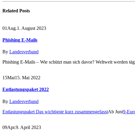
Related
Posts
01
Aug.
1. August 2023
Phishing E-Mails
By
Landesverband
Phishing E-Mails – Wie schützt man sich davor? Weltweit werden tägli
15
Mai
15. Mai 2022
Entlastungspaket 2022
By
Landesverband
Entlastungspaket Das wichtigste kurz zusammengefasst
Ab Juni
9-Eur
09
Apr.
9. April 2023