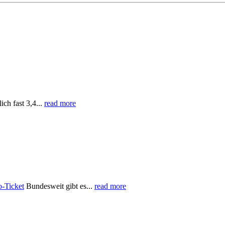
ch fast 3,4...
read more
o-Ticket
Bundesweit gibt es...
read more